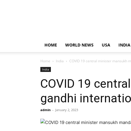
HOME
WORLD NEWS
USA
INDIA
Home
India
COVID 19 central minister mansukh man
India
COVID 19 central
gandhi internatio
admin
-
January 2, 2023