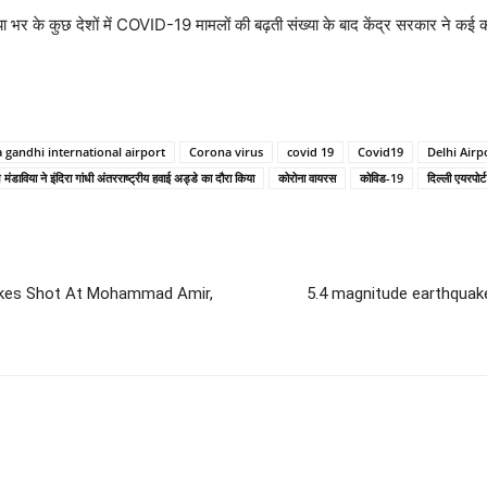
ा भर के कुछ देशों में COVID-19 मामलों की बढ़ती संख्या के बाद केंद्र सरकार ने कई कड़
 gandhi international airport
Corona virus
covid 19
Covid19
Delhi Airp
 मंडाविया ने इंदिरा गांधी अंतरराष्ट्रीय हवाई अड्डे का दौरा किया
कोरोना वायरस
कोविड-19
दिल्ली एयरपोर्ट
 Takes Shot At Mohammad Amir,
5.4 magnitude earthquake