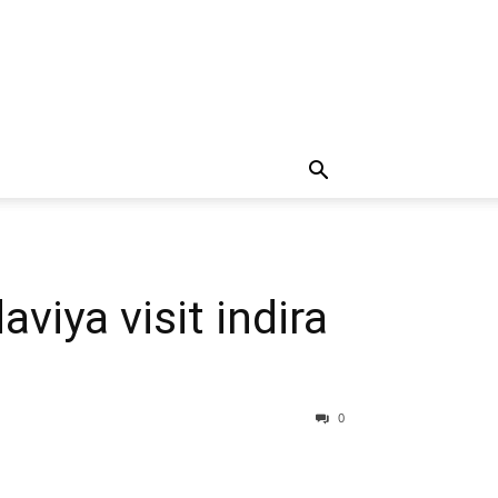
iya visit indira
0