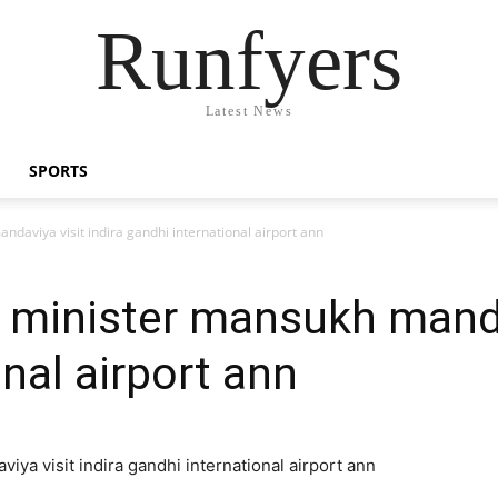
Runfyers
Latest News
SPORTS
daviya visit indira gandhi international airport ann
 minister mansukh mandav
nal airport ann